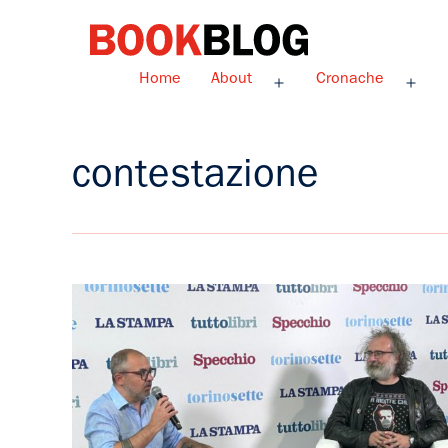
Salta
al
contenuto
Bookblog
Home
About
Cronache
Apri
Apri
menu
men
contestazione