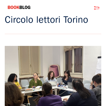
Salta
Bookblog
al
contenuto
Circolo lettori Torino