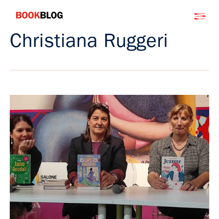
Salta
Bookblog
al
contenuto
Christiana Ruggeri