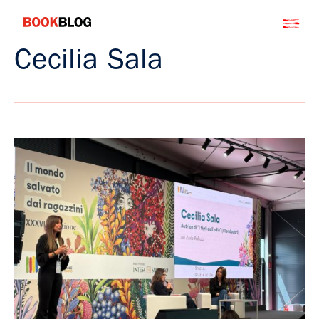
Salta
Bookblog
al
contenuto
Cecilia Sala