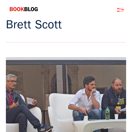
Salta
Bookblog
al
contenuto
Brett Scott