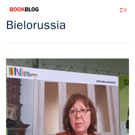
Salta
Bookblog
al
contenuto
Bielorussia