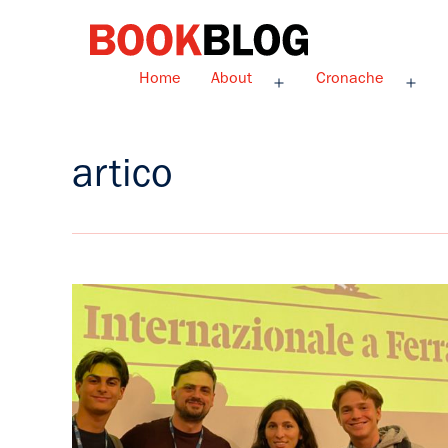
Salta
al
contenuto
Bookblog
Home
About
Cronache
Apri
Apri
menu
men
artico