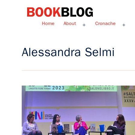
Salta
al
contenuto
Bookblog
Home
About
Cronache
Apri
Apri
menu
men
Alessandra Selmi