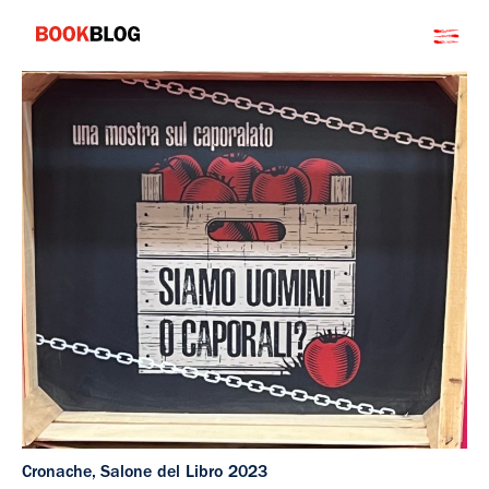
Salta
Bookblog
al
contenuto
Cronache
,
Salone del Libro 2023