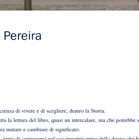
 Pereira
ienza di vivere e di scegliere, dentro la Storia.
ta la lettura del libro, quasi un intercalare, ma che potrebbe 
ra mutare e cambiare di significato.
e, tenta di sorreggersi nel suo presente privo della donna che h