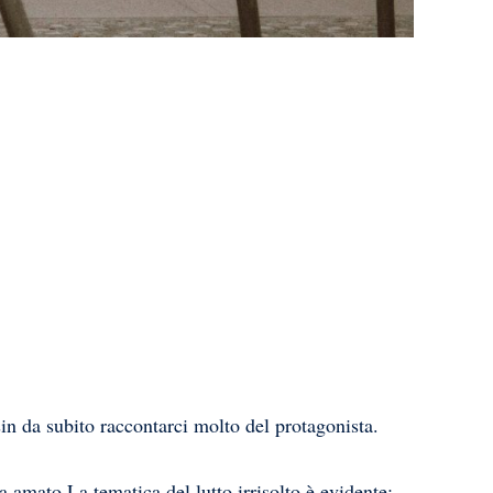
sin da subito raccontarci molto del protagonista.
a amato.La tematica del lutto irrisolto è evidente: