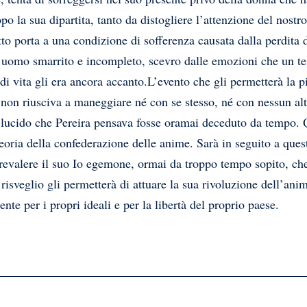
po la sua dipartita, tanto da distogliere l’attenzione del nostr
tto porta a una condizione di sofferenza causata dalla perdita 
un uomo smarrito e incompleto, scevro dalle emozioni che un 
i vita gli era ancora accanto.L’evento che gli permetterà la 
e non riusciva a maneggiare né con se stesso, né con nessun al
 e lucido che Pereira pensava fosse oramai deceduto da tempo.
teoria della confederazione delle anime. Sarà in seguito a questa
r prevalere il suo Io egemone, ormai da troppo tempo sopito, c
risveglio gli permetterà di attuare la sua rivoluzione dell’anim
nte per i propri ideali e per la libertà del proprio paese.