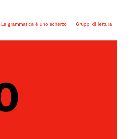
La grammatica è uno scherzo
Gruppi di lettura