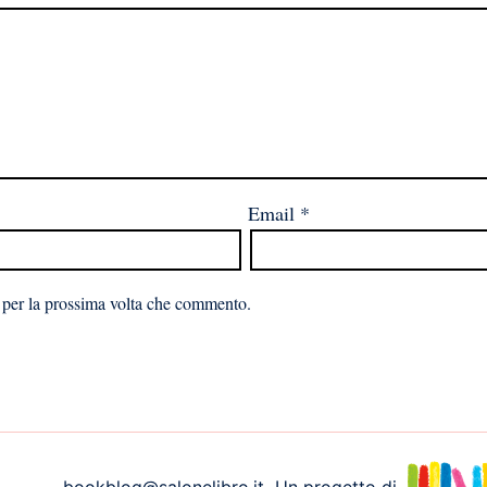
Email
*
 per la prossima volta che commento.
bookblog@salonelibro.it
Un progetto di