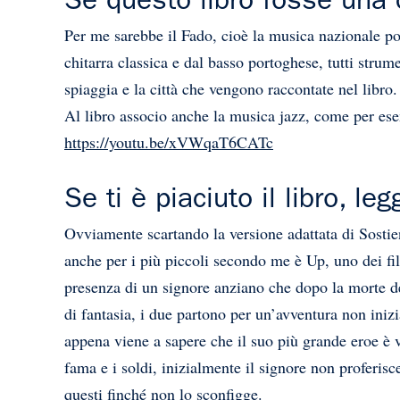
Se questo libro fosse una
Per me sarebbe il Fado, cioè la musica nazionale po
chitarra classica e dal basso portoghese, tutti strume
spiaggia e la città che vengono raccontate nel libro.
Al libro associo anche la musica jazz, come per es
https://youtu.be/xVWqaT6CATc
Se ti è piaciuto il libro, l
Ovviamente scartando la versione adattata di Sostien
anche per i più piccoli secondo me è Up, uno dei fil
presenza di un signore anziano che dopo la morte de
di fantasia, i due partono per un’avventura non ini
appena viene a sapere che il suo più grande eroe è vi
fama e i soldi, inizialmente il signore non proferisc
questi finché non lo sconfigge.