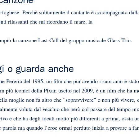
 canzone
rtoghese. Perchè solitamente il cantante è accompagnato dalla 
nti rilassanti che mi ricordano il mare, la
empio la canzone Last Call del gruppo musicale Glass Trio.
eggi o guarda anche
e Pereira del 1995, un film che pur avendo i suoi anni è stato 
m più iconici della Pixar, uscito nel 2009, è un film che ha m
lla moglie non fa altro che “sopravvivere” e non più vivere, c
zialmente voluta dal vecchio che però col passare del tempo in
vo e che ha degli ideali molto più differenti a prima, ossia un 
e parola ma quando l’eroe ormai perduto inizia a provare a far d