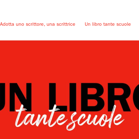
Adotta uno scrittore, una scrittrice
Un libro tante scuole
u