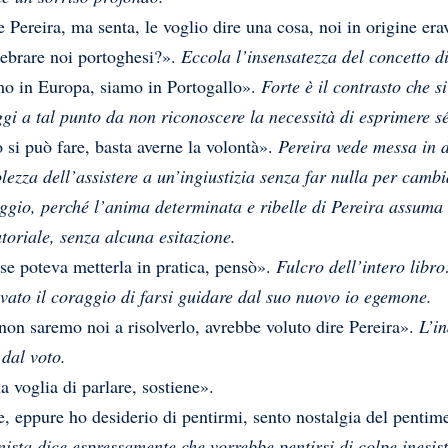
Pereira, ma senta, le voglio dire una cosa, noi in origine era
lebrare noi portoghesi?».
Eccola l’insensatezza del concetto di
amo in Europa, siamo in Portogallo».
Forte è il contrasto che s
gi a tal punto da non riconoscere la necessità di esprimere sé 
 si può fare, basta averne la volontà».
Pereira vede messa in di
lezza dell’assistere a un’ingiustizia senza far nulla per camb
ggio, perché l’anima determinata e ribelle di Pereira assuma 
toriale, senza alcuna esitazione.
rse poteva metterla in pratica, pensò».
Fulcro dell’intero libro
ovato il coraggio di farsi guidare dal suo nuovo io egemone.
on saremo noi a risolverlo, avrebbe voluto dire Pereira».
L’in
 dal voto.
a voglia di parlare, sostiene».
e, eppure ho desiderio di pentirmi, sento nostalgia del penti
nista dice espressamente che vorrebbe pentirsi di colpe inesist