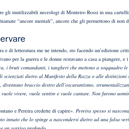
re gli inutilizzabili necrologi di Monteiro Rossi in una cartell
hiamate “ancore mentali”, ancore che gli permettono di non di
servare
ra e di letteratura me ne intendo, sto facendo un’edizione crit
rtivano per la guerra e le donne restavano a casa a piangere, e
rra, i bruti comandanti, i tangheri che mettono a soqquadro le
i scienziati dietro al Manifesto della Razza o alle distinzioni r
, diventano braccio destro dell’oscurantismo, strumentalizzano
 vuole vivere, vuole sentire e vuole cantare. Non furono uomini
lontano e Pereira credette di capire».
Pereira spesso si nascond
o innato che lo spinge a nascondersi dietro ad una falsa verit
ne un sorriso profondo.