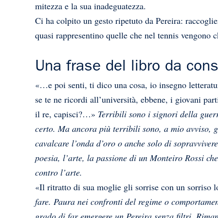
mitezza e la sua inadeguatezza.
Ci ha colpito un gesto ripetuto da Pereira: raccoglie
quasi rappresentino quelle che nel tennis vengono c
Una frase del libro da con
«…e poi senti, ti dico una cosa, io insegno letteratu
se te ne ricordi all’università, ebbene, i giovani pa
il re, capisci?…»
Terribili sono i signori della gue
certo. Ma ancora più terribili sono, a mio avviso, gl
cavalcare l’onda d’oro o anche solo di sopravvivere
poesia, l’arte, la passione di un Monteiro Rossi che
contro l’arte.
«Il ritratto di sua moglie gli sorrise con un sorriso 
fare. Paura nei confronti del regime o comportament
grado di far emergere un Pereira senza filtri. Rima