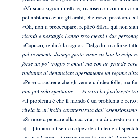
«Mi scusi signor direttore, rispose con compunzione 
poi abbiamo avuto gli arabi, che razza possiamo ce
«Oh, non ti preoccupare, replicò Silva, qui non si
ricordi e nostalgia hanno reso ciechi i due personag
«Capisco, replicò la signora Delgado, ma forse tutto
politicamente disimpegnato viene svelata la colpevo
forse un po’ troppo sventati ma con un grande cora
titubante di denunciare apertamente un regime ditta
«Pereira sostiene che gli venne un’idea folle, ma fo
non più solo spettatore.
…
Pereira ha finalmente tr
«Il problema è che il mondo è un problema e certo n
rivela in un’Italia caratterizzata dall’astensionismo
«Si mise a pensare alla sua vita, ma di questo non h
«[…] io non mi sento colpevole di niente di special
sia in relazione al tempo passato, poiché il protago