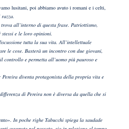
vamo lusitani, poi abbiamo avuto i romani e i celti,
 razza.
i trova all’interno di questa frase. Patriottismo,
stessi e le loro opinioni.
scussione tutta la sua vita. All’intellettuale
iare le cose. Basterà un incontro con due giovani,
il controllo e permetta all’uomo più pauroso e
: Pereira diventa protagonista della propria vita e
differenza di Pereira non è diversa da quella che si
mento».
In poche righe Tabucchi spiega la
saudade
enti avvenute nel passato, sia in relazione al tempo