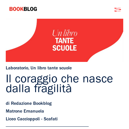
Salta
Bookblog
al
contenuto
Laboratorio
,
Un libro tante scuole
Il coraggio che nasce
dalla fragilità
di Redazione Bookblog
Matrone Emanuela
Liceo Caccioppoli - Scafati