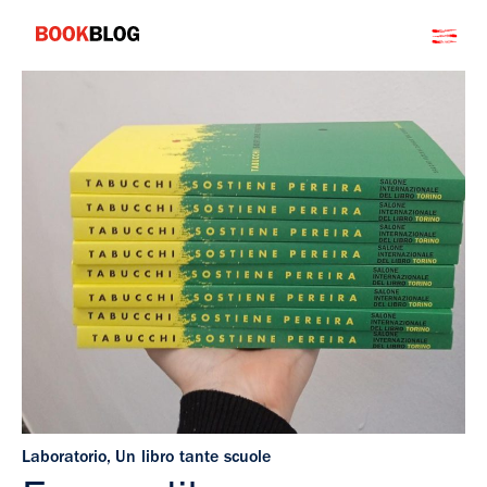
Salta
Bookblog
al
contenuto
Laboratorio
,
Un libro tante scuole