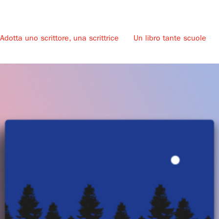
Adotta uno scrittore, una scrittrice
Un libro tante scuole
u