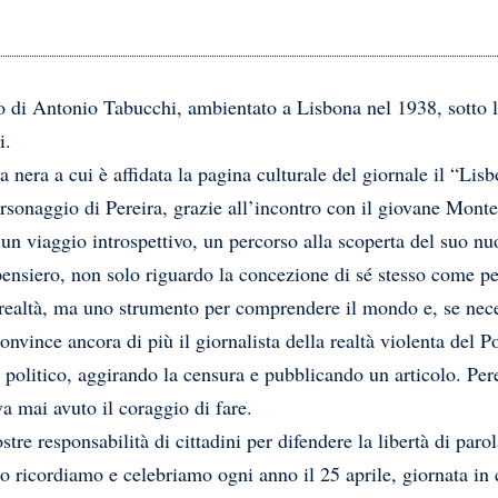
 di Antonio Tabucchi, ambientato a Lisbona nel 1938, sotto la 
i.
a nera a cui è affidata la pagina culturale del giornale il “Lisb
sonaggio di Pereira, grazie all’incontro con il giovane Monteir
ò un viaggio introspettivo, un percorso alla scoperta del suo nu
pensiero, non solo riguardo la concezione di sé stesso come pe
a realtà, ma uno strumento per comprendere il mondo e, se nece
vince ancora di più il giornalista della realtà violenta del Port
 politico, aggirando la censura e pubblicando un articolo. Pere
a mai avuto il coraggio di fare.
tre responsabilità di cittadini per difendere la libertà di par
lo ricordiamo e celebriamo ogni anno il 25 aprile, giornata in c