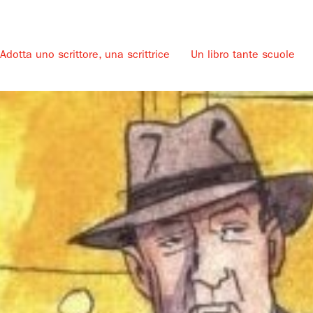
Adotta uno scrittore, una scrittrice
Un libro tante scuole
u