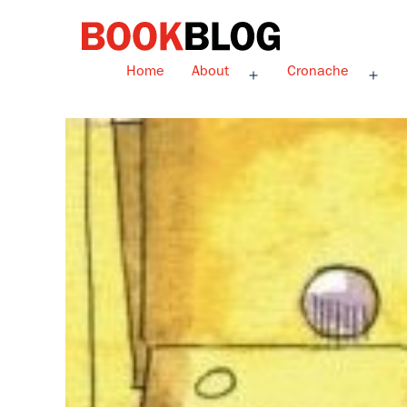
Salta
al
contenuto
Bookblog
Home
About
Cronache
Apri
Apri
menu
men