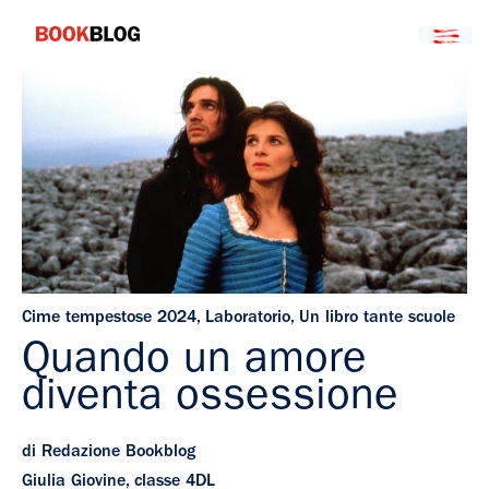
Salta
Bookblog
al
contenuto
Cime tempestose 2024
,
Laboratorio
,
Un libro tante scuole
Quando un amore
diventa ossessione
di Redazione Bookblog
Giulia Giovine, classe 4DL