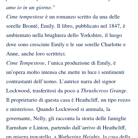
amo io in un giorno.”
Cime tempestose
è un romanzo scritto da una delle
sorelle Brontë, Emily. Il libro, pubblicato nel 1847, è
ambientato nella brughiera dello Yorkshire, il luogo
dove sono cresciute Emily e le sue sorelle Charlotte e
Anne, anche loro scrittrici.
Cime Tempestose
, l’unica produzione di Emily, è
un’opera molto intensa che mette in luce i sentimenti
contrastanti dell’uomo. L’autrice narra del signor
Lockwood, trasferitosi da poco a
Thrushcross Grange
.
Il proprietario di questa casa è Heathcliff, un tipo rozzo
e misterioso. Quando Lockwood si ammala, la
governante, Nelly, gli racconta la storia delle famiglie
Earnshaw e Linton, partendo dall’arrivo di Heathcliff,
un misero trovatello, a
Wuthering
Heights
, la casa della