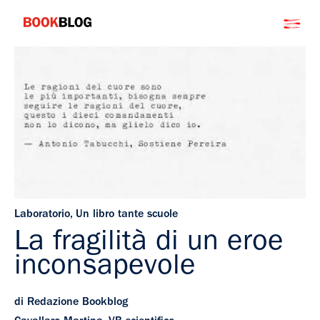
Salta
Bookblog
al
contenuto
Laboratorio
,
Un libro tante scuole
La fragilità di un eroe
inconsapevole
di Redazione Bookblog