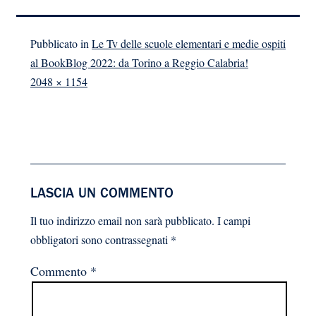
Pubblicato in
Le Tv delle scuole elementari e medie ospiti
al BookBlog 2022: da Torino a Reggio Calabria!
A
2048 × 1154
dimensione
piena
LASCIA UN COMMENTO
Il tuo indirizzo email non sarà pubblicato.
I campi
obbligatori sono contrassegnati
*
Commento
*