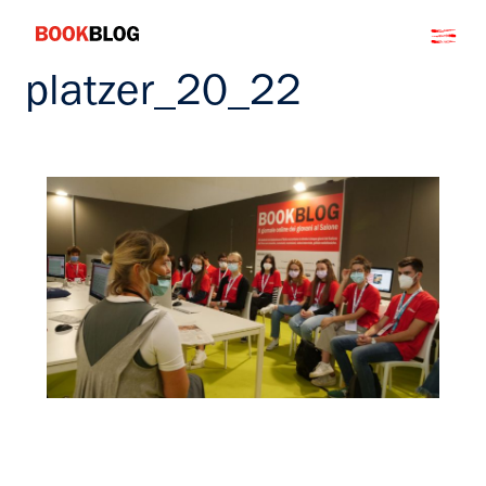
Salta
Bookblog
al
contenuto
platzer_20_22