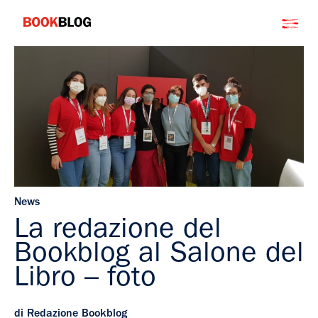
Salta
Bookblog
al
contenuto
News
La redazione del
Bookblog al Salone del
Libro – foto
di Redazione Bookblog