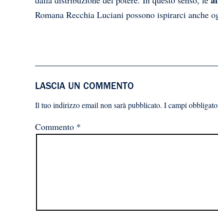
a
dalla distribuzione del potere. In questo senso, le
Romana Recchia Luciani possono ispirarci anche og
LASCIA UN COMMENTO
Il tuo indirizzo email non sarà pubblicato.
I campi obbligato
Commento
*