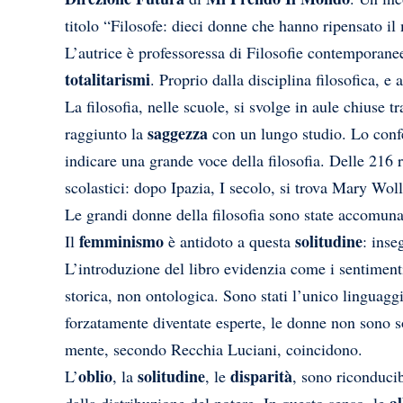
titolo “Filosofe: dieci donne che hanno ripensato i
L’autrice è professoressa di Filosofie contemporanee
totalitarismi
. Proprio dalla disciplina filosofica, 
La filosofia, nelle scuole, si svolge in aule chiuse
saggezza
raggiunto la
con un lungo studio. Lo confe
indicare una grande voce della filosofia. Delle 216
scolastici: dopo Ipazia, I secolo, si trova Mary Woll
Le grandi donne della filosofia sono state accomuna
femminismo
solitudine
Il
è antidoto a questa
: inse
L’introduzione del libro evidenzia come i sentiment
storica, non ontologica. Sono stati l’unico linguag
forzatamente diventate esperte, le donne non sono 
mente, secondo Recchia Luciani, coincidono.
oblio
solitudine
disparità
L’
, la
, le
, sono riconduci