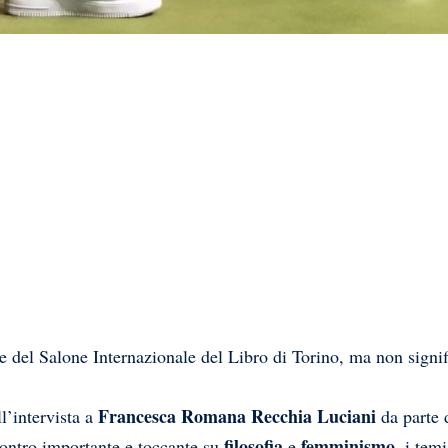
e del Salone Internazionale del Libro di Torino, ma non signif
Francesca Romana Recchia Luciani
ll’intervista a
da parte 
filosofia
femminismo
contro importante e toccante su
e
, i tem