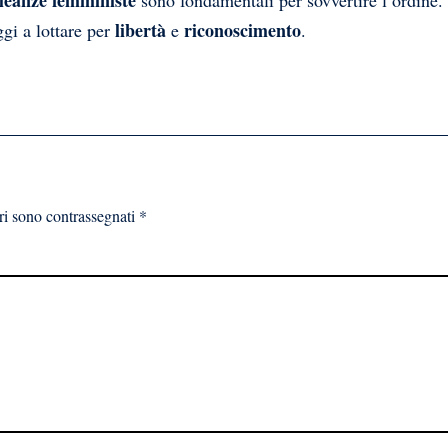
lleanze femministe
sono fondamentali per sovvertire l’ordine. 
libertà
riconoscimento
gi a lottare per
e
.
ri sono contrassegnati
*