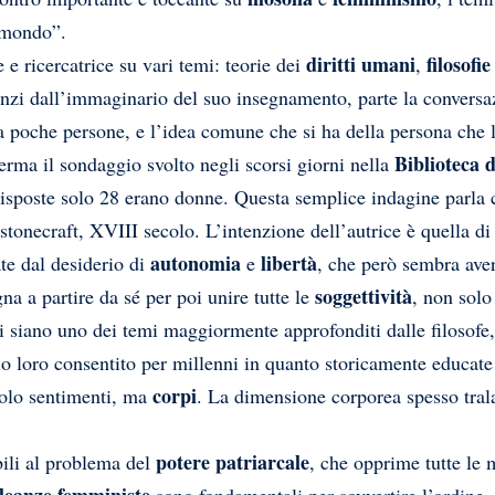
l mondo”.
diritti umani
filosofi
 e ricercatrice su vari temi: teorie dei
,
e anzi dall’immaginario del suo insegnamento, parte la conversa
 tra poche persone, e l’idea comune che si ha della persona ch
Biblioteca d
rma il sondaggio svolto negli scorsi giorni nella
 risposte solo 28 erano donne. Questa semplice indagine parla 
stonecraft, XVIII secolo. L’intenzione dell’autrice è quella di
autonomia
libertà
te dal desiderio di
e
, che però sembra aver
soggettività
gna a partire da sé per poi unire tutte le
, non solo
i siano uno dei temi maggiormente approfonditi dalle filosofe
gio loro consentito per millenni in quanto storicamente educat
corpi
solo sentimenti, ma
. La dimensione corporea spesso tralas
potere patriarcale
bili al problema del
, che opprime tutte le 