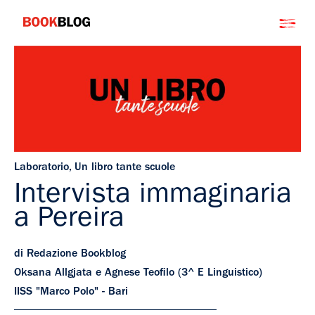
Salta
Bookblog
al
contenuto
Laboratorio
,
Un libro tante scuole
Intervista immaginaria
a Pereira
di Redazione Bookblog
Oksana Allgjata e Agnese Teofilo (3^ E Linguistico)
IISS "Marco Polo" - Bari