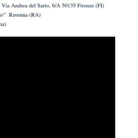
” Via Andrea del Sarto, 6/A 50135 Firenze (FI)
aro” Ravenna (RA)
na)