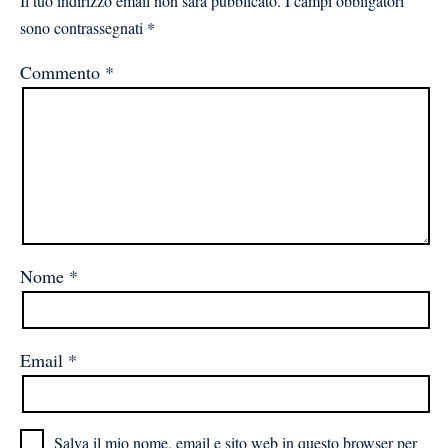
Il tuo indirizzo email non sarà pubblicato.
I campi obbligatori
sono contrassegnati
*
Commento
*
Nome
*
Email
*
Salva il mio nome, email e sito web in questo browser per