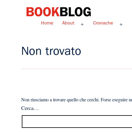
Salta
al
contenuto
Bookblog
Home
About
Cronache
Apri
Apri
menu
men
Non trovato
Non riusciamo a trovare quello che cerchi. Forse eseguire un
Cerca…