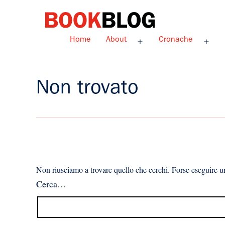
Salta
al
contenuto
Bookblog
Home
About
Cronache
Apri
Apri
menu
men
Non trovato
Non riusciamo a trovare quello che cerchi. Forse eseguire un
Cerca…