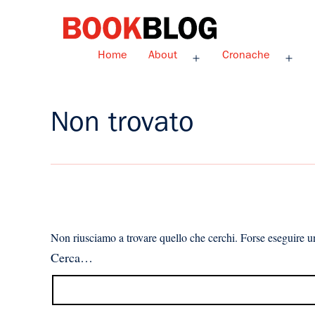
Salta
al
contenuto
Bookblog
Home
About
Cronache
Apri
Apri
menu
men
Non trovato
Non riusciamo a trovare quello che cerchi. Forse eseguire un
Cerca…