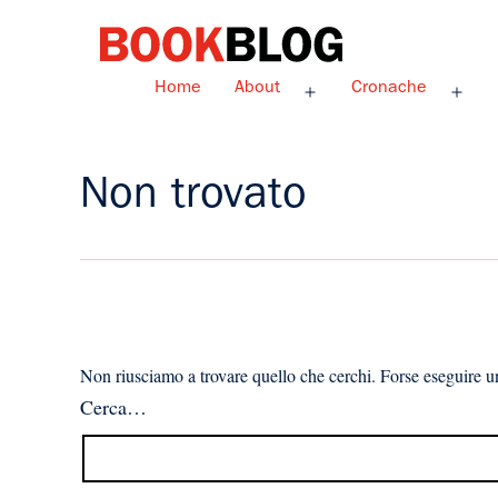
Salta
al
contenuto
Bookblog
Home
About
Cronache
Apri
Apri
menu
men
Non trovato
Non riusciamo a trovare quello che cerchi. Forse eseguire un
Cerca…