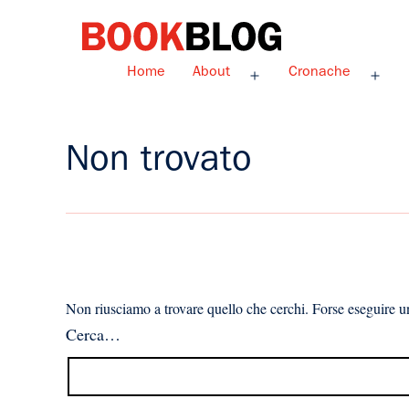
Salta
al
contenuto
Bookblog
Home
About
Cronache
Apri
Apri
menu
men
Non trovato
Non riusciamo a trovare quello che cerchi. Forse eseguire un
Cerca…